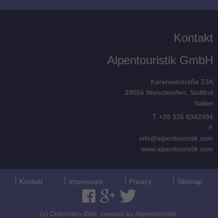
Kontakt
Alpentouristik GmbH
Karerseestraße 23A
39056
Welschnofen, Südtirol
Italien
T
+39 335 6342494
F
info@alpentouristik.com
www.alpentouristik.com
Kontakt
Impressum
Privacy
Sitemap
(c) Dolomiten-Bike, created by
Alpentouristik