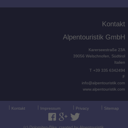
Kontakt
Alpentouristik GmbH
Karerseestraße 23A
39056
Welschnofen, Südtirol
Italien
T
+39 335 6342494
F
info@alpentouristik.com
www.alpentouristik.com
Kontakt
Impressum
Privacy
Sitemap
(c) Dolomiten-Bike, created by
Alpentouristik