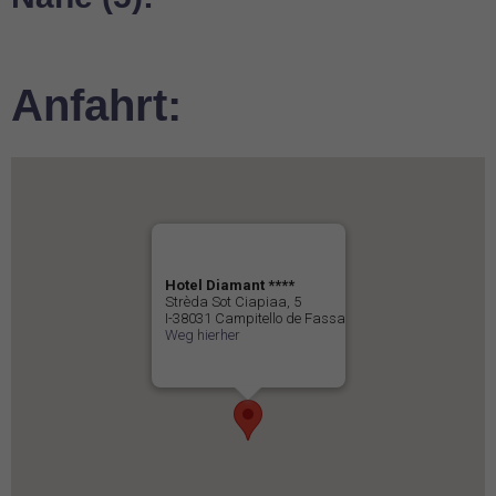
Anfahrt:
Hotel Diamant ****
Strèda Sot Ciapiaa, 5
I-38031 Campitello de Fassa
Weg hierher