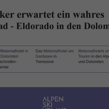
Motorradhotel in
Das
Motorradhotel am
Motorradhotels u
 Dolomiten
Gardasee
in
Touren
in den Al
schnofen -
Tremosine
und Dolomiten
ental