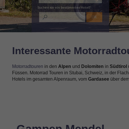
Suchen sie ein bestimmtes Hotel?
Interessante Motorradto
Motorradtouren
in den
Alpen
und
Dolomiten
in
Südtirol
Füssen. Motorrad Touren in Stubai, Schweiz, in der Fla
Hotels im gesamten Alpenraum, vom
Gardasee
über dem