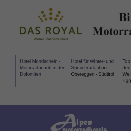
Hotel Mondschein -
Hotel für Winter- und
Top 
Motorradurlaub in den
Sommerurlaub
in
den
Dolomiten
Obereggen - Südtirol
Wel
Egg