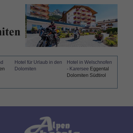
nd
Hotel für Urlaub in den
Hotel in Welschnofen
pen
Dolomiten
- Karersee
Eggental
Dolomiten Südtirol