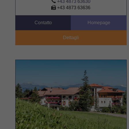
+43 4873 63630
+43 4873 63636
Contatto
Homepage
Dettagli