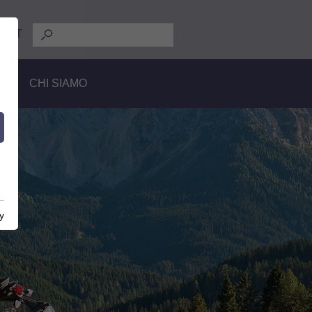
E
IT
RE
CHI SIAMO
y