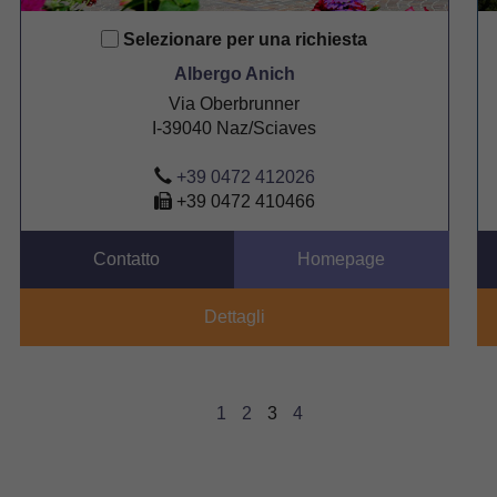
Selezionare per una richiesta
Albergo Anich
Via Oberbrunner
I-39040 Naz/Sciaves
+39 0472 412026
+39 0472 410466
Contatto
Homepage
Dettagli
1
2
3
4